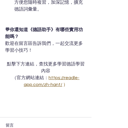
方便您隨時複習，加深記憶，擴充
德語詞彙量。
💬你還知道《德語助手》有哪些實用功
能嗎？
歡迎在留言區告訴我們，一起交流更多
學習小技巧！ 
點擊下方連結，查找更多學習德語學習
內容
（官方網站連結：
https://readle-
app.com/zh-hant/
）
留言