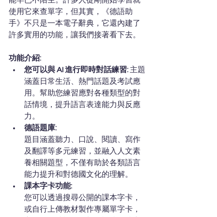
能早已不陌生。許多人從剛開始學習就
使用它來查單字，但其實，《德語助
手》不只是一本電子辭典，它還內建了
許多實用的功能，讓我們接著看下去。
功能介紹:
您可以與 AI 進行即時對話練習:
 主題
涵蓋日常生活、熱門話題及考試應
用。幫助您練習應對各種類型的對
話情境，提升語言表達能力與反應
力。
德語題庫:
題目涵蓋聽力、口說、閱讀、寫作
及翻譯等多元練習，並融入人文素
養相關題型，不僅有助於各類語言
能力提升和對德國文化的理解。
課本字卡功能:
您可以透過搜尋公開的課本字卡，
或自行上傳教材製作專屬單字卡，