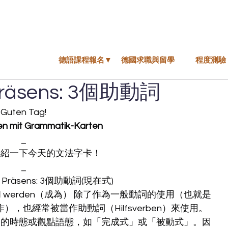
德語課程報名▼
德國求職與留學
程度測驗
m Präsens: 3個助動詞
Guten Tag!
en mit Grammatik-Karten
_
介紹一下今天的文法字卡！
_
 im Präsens: 3個助動詞(現在式)
 和 werden（成為） 除了作為一般動詞的使用（也就是
也經常被當作助動詞（Hilfsverben）來使用。
同的時態或觀點語態，如「完成式」或「被動式」。因