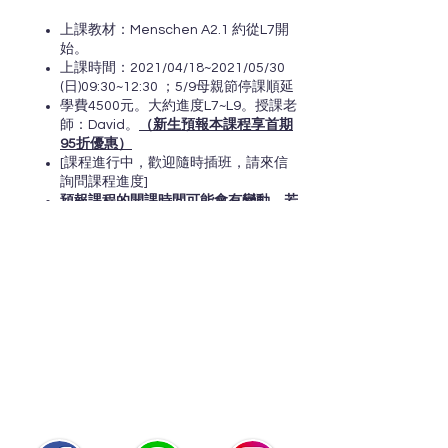
上課教材：Menschen A2.1 約從L7開
始。
上課時間：2021/04/18~2021/05/30
(日)09:30~12:30 ；5/9母親節停課順延
學費4500元。大約進度L7~L9。授課老
師：David。
（新生預報本課程享首期
95折優惠）
[課程進行中，歡迎隨時插班，請來信
詢問課程進度]
預報課程的開課時間可能會有變動，若
有時間上的調整我們會於預定開課前的
一個禮拜通知您
聯絡我們
~
快來加入我們的社群
無論你有任何問題和需求，我們都隨
時為你提供幫助！