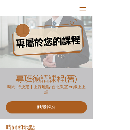
專班德語課程(舊)
時間: 待決定
  |  
上課地點: 台北教室 or 線上上
課
點我報名
時間和地點