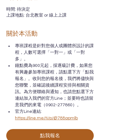
時間: 待決定
上課地點: 台北教室 or 線上上課
關於本活動
專班課程是針對您個人或團體所設計的課
程，人數可選擇「一對一」或「一對
多」。
鐘點費為900元起，採逐級計費，如果您
有興趣參加專班課程，請點選下方「點我
報名」。收到您的報名後，我們將儘快與
您聯繫，並確認後續課程安排與相關資
訊。為方便聯絡與通知，也請您點選下方
連結加入我們的官方Line；並要時也請留
意我們的來電（0902-277860）。
官方Line連結: 
https://line.me/ti/p/@788apmlb
點我報名