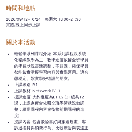
時間和地點
2026/09/12~10/24 每週六 18:30~21:30
實體/線上同步上課
關於本活動
輕鬆學系列課程介紹: 本系列課程以系統
化精緻教學為主，教學進度依據全班學員
的學習狀況靈活調整，不趕課，確保學員
都能紮實掌握學習內容與實際運用。適合
想穩定、紮實學好德語的朋友。
上課級別: B1
上課教材: Netzwerk B1.1 
授課進度: 大約進度為L1-L2 (B1總共12
課，上課進度會依照全班學習狀況做調
整；續期課程內容會銜接前期課程的進
度)
授課內容: 包含談論喜好與旅遊規畫、客
訴退換貨與消費行為、比較廣告與表達正