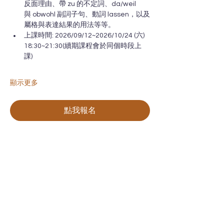
反面理由、帶 zu 的不定詞、da/weil 
與 obwohl 副詞子句、動詞 lassen，以及
屬格與表達結果的用法等等。
上課時間: 2026/09/12~2026/10/24 (六) 
18:30~21:30(續期課程會於同個時段上
課) 
顯示更多
點我報名
聯絡我們
~
快來加入我們的社群
無論你有任何問題和需求，我們都隨
時為你提供幫助！