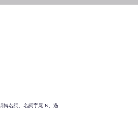
容詞轉名詞、名詞字尾-N、過