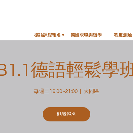
德語課程報名▼
德國求職與留學
程度測驗
B1.1德語輕鬆學
每週三19:00~21:00
  |  
大同區
點我報名