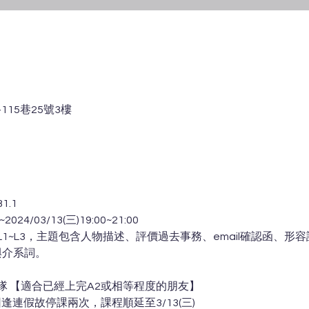
15巷25號3樓
.1 
24/03/13(三)19:00~21:00
1~L3，主題包含人物描述、評價過去事務、email確認函、形
與介系詞。 
 【適合已經上完A2或相等程度的朋友】 
28因逢連假故停課兩次，課程順延至3/13(三)