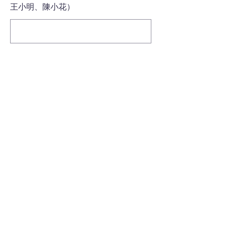
王小明、陳小花）
若為家長填寫該表單，請您附上與學生
之關係和稱呼方式，如：母女／黃小姐
備註欄