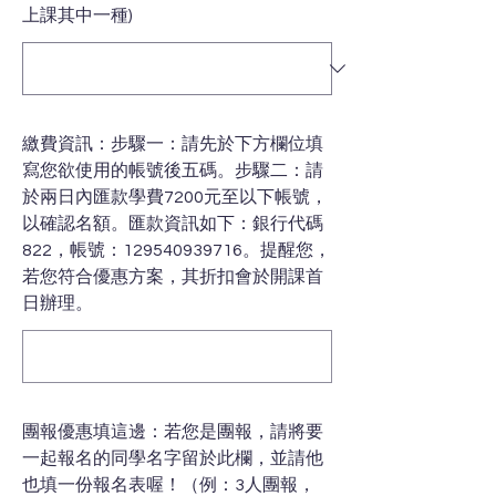
上課其中一種)
繳費資訊：步驟一：請先於下方欄位填
寫您欲使用的帳號後五碼。步驟二：請
於兩日內匯款學費7200元至以下帳號，
以確認名額。匯款資訊如下：銀行代碼
822，帳號：129540939716。提醒您，
若您符合優惠方案，其折扣會於開課首
日辦理。
團報優惠填這邊：若您是團報，請將要
一起報名的同學名字留於此欄，並請他
也填一份報名表喔！（例：3人團報，