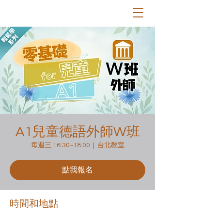
A1兒童德語外師W班
每週三 16:30~18:00
  |  
台北教室
點我報名
時間和地點